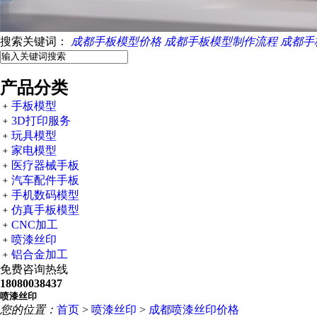
搜索关键词：
成都手板模型价格
成都手板模型制作流程
成都手
产品分类
﹢
手板模型
﹢
3D打印服务
﹢
玩具模型
﹢
家电模型
﹢
医疗器械手板
﹢
汽车配件手板
﹢
手机数码模型
﹢
仿真手板模型
﹢
CNC加工
﹢
喷漆丝印
﹢
铝合金加工
免费咨询热线
18080038437
喷漆丝印
您的位置：
首页
>
喷漆丝印
>
成都喷漆丝印价格